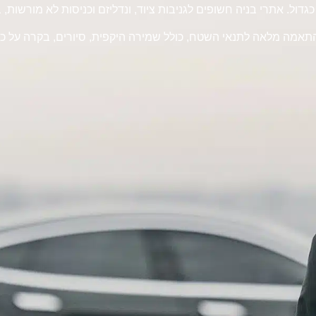
דול. אתרי בניה חשופים לגניבות ציוד, ונדליזם וכניסות לא מורשות,
 בניה בהתאמה מלאה לתנאי השטח, כולל שמירה היקפית, סיורים, בקרה ע