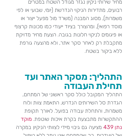
מחיר שירותי ניקיון נגזר מגודל השטח במטרים
רבועים, מתדירות הניקוי הנדרשת (יומי, שבועי או לפי
משמרות), מסוג המבנה (משרד מול מפעל ייצור או
מוסד רפואי), ומהצורך בציוד ייעודי כמו מכונות קרצוף
או פיגומים לניקוי חלונות בגובה. הצעת מחיר מדויקת
מתקבלת רק לאחר סקר אתר, ולא מהצעה גורפת
ללא ביקור בשטח.
התהליך: מסקר האתר ועד
תחילת העבודה
התהליך המקובל כולל סקר ראשוני של המתחם,
הגדרת סל השירותים הנדרש, התאמת צוות ולוח
משמרות, והתחלת עבודה בפועל. לאורך תקופת
ההתקשרות מתבצעת בקרת איכות שוטפת.
מוקד
נתן 439
מציעה גם גיבוי מיידי לצוותי הניקיון במקרה
של היעדרות, כך שהמתחם אינו נותר ללא טיפול